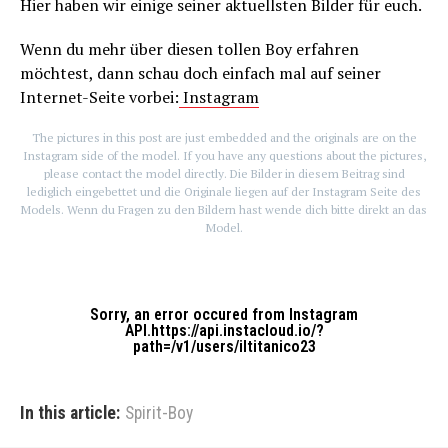
Hier haben wir einige seiner aktuellsten Bilder für euch.
Wenn du mehr über diesen tollen Boy erfahren
möchtest, dann schau doch einfach mal auf seiner
Internet-Seite vorbei:
Instagram
The pictures in this post are just embedded and the originals are on the
Instagram side of the model. If you have any questions about the pictures,
please contact the model directly. Die Bilder in diesem Beitrag sind
lediglich eingebettet und die Originale liegen auf der Instagram Seite des
Models. Wenn du Fragen zu den Bildern hast wende dich bitte direkt an das
Model.
Sorry, an error occured from Instagram
API.https://api.instacloud.io/?
path=/v1/users/iltitanico23
In this article:
Spirit-Boy