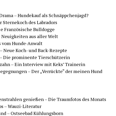
il-Drama – Hundekauf als Schnäppchenjagd?
er Sternekoch des Labradors
Die Französische Bulldogge
 Neuigkeiten aus aller Welt
ps vom Hunde-Anwalt
o – Neue Koch- und Back-Rezepte
 – Die prominente Tierschützerin
zahn – Ein Interview mit Keks’ Trainerin
Begegnungen – Der „Verrückte“ der meinen Hund
nenstrahlen genießen – Die Traumfotos des Monats
ps – Wauzi-Literatur
Hund – Ostseebad Kühlungsborn