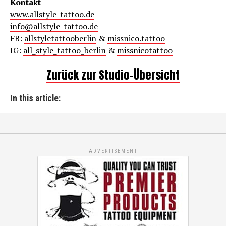
Kontakt
www.allstyle-tattoo.de
info@allstyle-tattoo.de
FB:
allstyletattooberlin
&
missnico.tattoo
IG:
all_style_tattoo_berlin
&
missnicotattoo
Zurück zur Studio-Übersicht
In this article:
ADVERTISEMENT