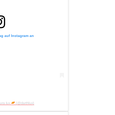
rag auf Instagram an
aura lux
(@darthlux)