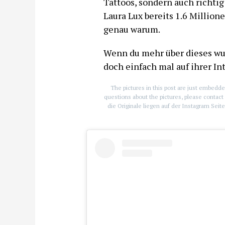
Tattoos, sondern auch richti
Laura Lux bereits 1.6 Million
genau warum.
Wenn du mehr über dieses wu
doch einfach mal auf ihrer In
The pictures in this post are just embedde
questions about the pictures, please contact 
die Originale liegen auf der Instagram Sei