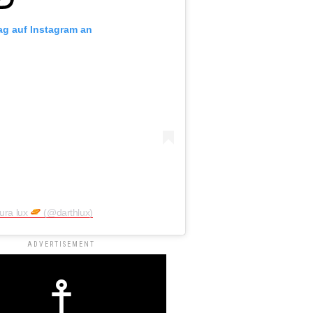
rag auf Instagram an
aura lux
(@darthlux)
ADVERTISEMENT