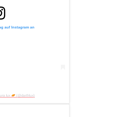
rag auf Instagram an
aura lux
(@darthlux)