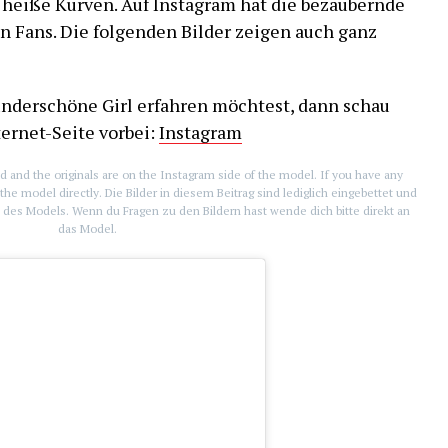
g heiße Kurven. Auf Instagram hat die bezaubernde
en Fans. Die folgenden Bilder zeigen auch ganz
nderschöne Girl erfahren möchtest, dann schau
ternet-Seite vorbei:
Instagram
d and the originals are on the Instagram side of the model. If you have any
the model directly. Die Bilder in diesem Beitrag sind lediglich eingebettet und
te des Models. Wenn du Fragen zu den Bildern hast wende dich bitte direkt an
das Model.