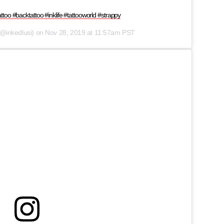
too #backtattoo #inklife #tattooworld #strappy
@inkedlusi) on
Nov 28, 2019 at 11:57am PST