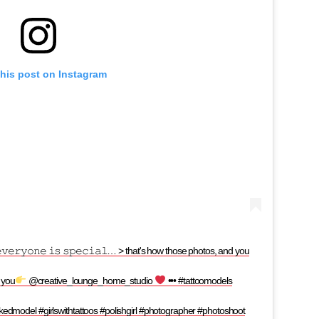
this post on Instagram
𝚝 𝚎𝚟𝚎𝚛𝚢𝚘𝚗𝚎 𝚒𝚜 𝚜𝚙𝚎𝚌𝚒𝚊𝚕… > that's how those photos, and you
 you
@creative_lounge_home_studio
••• #tattoomodels
inkedmodel #girlswithtattoos #polishgirl #photographer #photoshoot