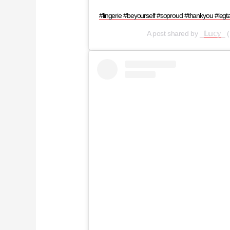
#lingerie #beyourself #soproud #thankyou #legtat
A post shared by
_𝕃𝕦𝕔𝕪_
(