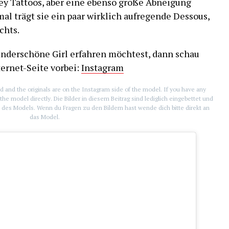
rey Tattoos, aber eine ebenso große Abneigung
al trägt sie ein paar wirklich aufregende Dessous,
chts.
nderschöne Girl erfahren möchtest, dann schau
ternet-Seite vorbei:
Instagram
d and the originals are on the Instagram side of the model. If you have any
the model directly. Die Bilder in diesem Beitrag sind lediglich eingebettet und
te des Models. Wenn du Fragen zu den Bildern hast wende dich bitte direkt an
das Model.