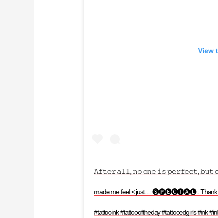
View 
𝙰𝚏𝚝𝚎𝚛 𝚊𝚕𝚕, 𝚗𝚘 𝚘𝚗𝚎 𝚒𝚜 𝚙𝚎𝚛𝚏𝚎𝚌𝚝, 𝚋
made me feel < just… 🅢🅟🅔🅒🅘🅐🅛.. Thank
#tattooink #tattoooftheday #tattooedgirls #ink #