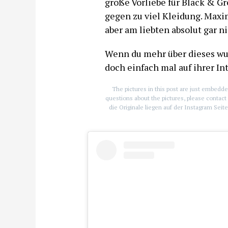
große Vorliebe für Black & G
gegen zu viel Kleidung. Maxim
aber am liebten absolut gar ni
Wenn du mehr über dieses wu
doch einfach mal auf ihrer In
The pictures in this post are just embedde
questions about the pictures, please contact 
die Originale liegen auf der Instagram Sei