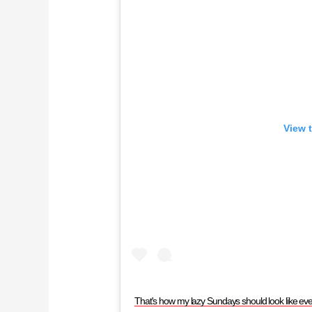
View 
That's how my lazy Sundays should look like ev