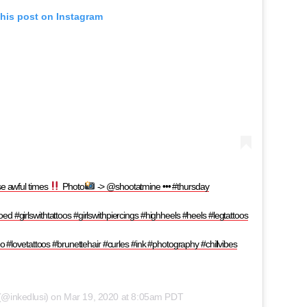
this post on Instagram
se awful times
Photo
-> @shootatmine ••• #thursday
ed #girlswithtattoos #girlswithpiercings #highheels #heels #legtattoos
too #lovetattoos #brunettehair #curles #ink #photography #chillvibes
@inkedlusi) on
Mar 19, 2020 at 8:05am PDT