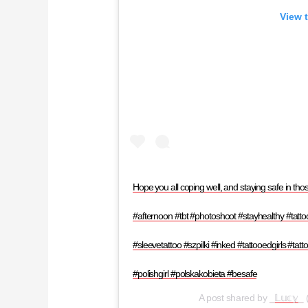
View 
Hope you all coping well, and staying safe in tho
#afternoon #tbt #photoshoot #stayhealthy #tattoo
#sleevetattoo #szpilki #inked #tattooedgirls #tat
#polishgirl #polskakobieta #besafe
A post shared by
_𝕃𝕦𝕔𝕪_
(