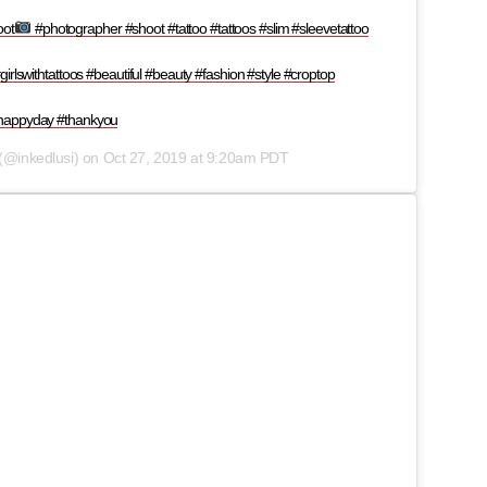
oot
#photographer #shoot #tattoo #tattoos #slim #sleevetattoo
girlswithtattoos #beautiful #beauty #fashion #style #croptop
 #happyday #thankyou
(@inkedlusi) on
Oct 27, 2019 at 9:20am PDT