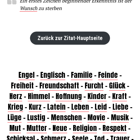
Ein erstes Zeichen beginnender Erkenntnis ist der
Wunsch
zu sterben
Zurück zur Zitat-Hauptseite
Engel
–
Englisch
–
Familie
–
Feinde
–
Freiheit
–
Freundschaft
–
Furcht
–
Glück
–
Herz
–
Himmel
–
Hoffnung
–
Kinder
–
Kraft
–
Krieg
–
Kurz
–
Latein
–
Leben
–
Leid
–
Liebe
–
Lüge
–
Lustig
–
Menschen
–
Movie
–
Musik
–
Mut
–
Mutter
–
Neue
–
Religion
–
Respekt
–
Schicksal
–
Schmerz
–
Seele
–
Tod
–
Trauer
–