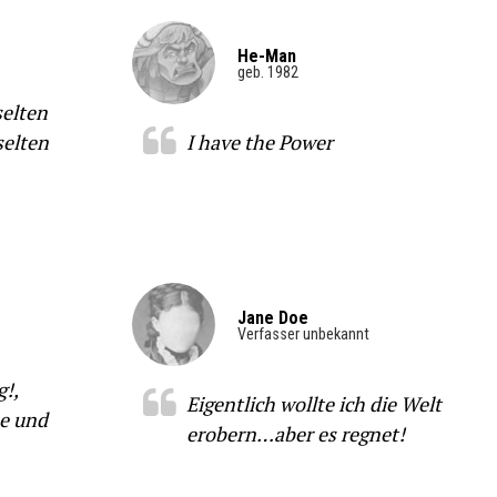
He-Man
geb. 1982
selten
selten
I have the Power
Jane Doe
Verfasser unbekannt
!,
Eigentlich wollte ich die Welt
me und
erobern…aber es regnet!