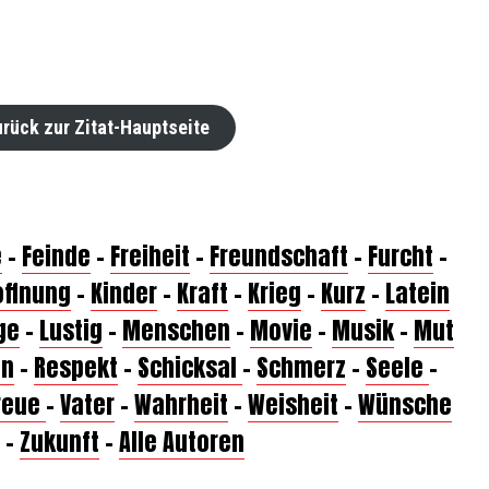
rück zur Zitat-Hauptseite
e
–
Feinde
–
Freiheit
–
Freundschaft
–
Furcht
–
offnung
–
Kinder
–
Kraft
–
Krieg
–
Kurz
–
Latein
ge
–
Lustig
–
Menschen
–
Movie
–
Musik
–
Mut
on
–
Respekt
–
Schicksal
–
Schmerz
–
Seele
–
reue
–
Vater
–
Wahrheit
–
Weisheit
–
Wünsche
–
Zukunft
–
Alle Autoren