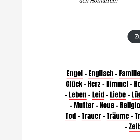
den Hofnarren!
Zu
Engel
–
Englisch
–
Famili
Glück
–
Herz
–
Himmel
–
H
–
Leben
–
Leid
–
Liebe
–
Lü
–
Mutter
–
Neue
–
Religi
Tod
–
Trauer
–
Träume
–
T
–
Zeit