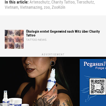
In this article:
Artenschutz
,
Charity Tattoo
,
Tierschutz
,
Vietnam
,
Vietnamazing
,
zoo
,
ZooKöln
Ökologin erntet Gegenwind nach Witz über Charity
Tattoo
TATTOO-NEWS
ADVERTISEMENT