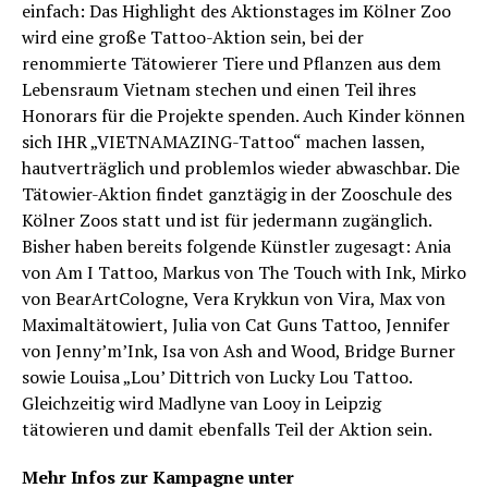
einfach: Das Highlight des Aktionstages im Kölner Zoo
wird eine große Tattoo-Aktion sein, bei der
renommierte Tätowierer Tiere und Pflanzen aus dem
Lebensraum Vietnam stechen und einen Teil ihres
Honorars für die Projekte spenden. Auch Kinder können
sich IHR „VIETNAMAZING-Tattoo“ machen lassen,
hautverträglich und problemlos wieder abwaschbar. Die
Tätowier-Aktion findet ganztägig in der Zooschule des
Kölner Zoos statt und ist für jedermann zugänglich.
Bisher haben bereits folgende Künstler zugesagt: Ania
von Am I Tattoo, Markus von The Touch with Ink, Mirko
von Bear­ArtCologne, Vera Krykkun von Vira, Max von
Maximaltätowiert, Julia von Cat Guns Tattoo, Jennifer
von Jenny’m’Ink, Isa von Ash and Wood, Bridge Burner
sowie Louisa „Lou’ Dittrich von Lucky Lou Tattoo.
Gleichzeitig wird Madlyne van Looy in Leipzig
tätowieren und damit ebenfalls Teil der Aktion sein.
Mehr Infos zur Kampagne unter