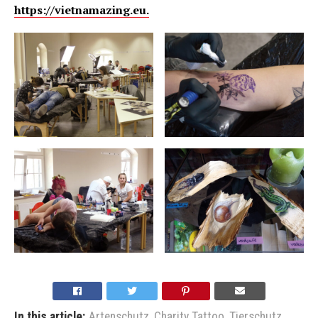
https://vietnamazing.eu.
In this article:
Artenschutz
,
Charity Tattoo
,
Tierschutz
,