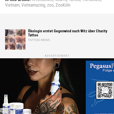
Vietnam
,
Vietnamazing
,
zoo
,
ZooKöln
Ökologin erntet Gegenwind nach Witz über Charity
Tattoo
TATTOO-NEWS
ADVERTISEMENT