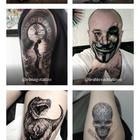
@elmagotattoo
@leahbreachtattoos