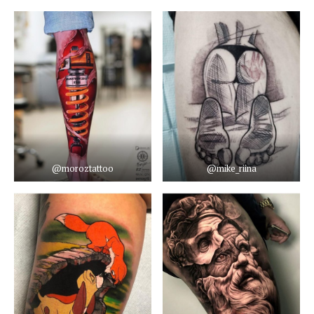
@moroztattoo
@mike_riina