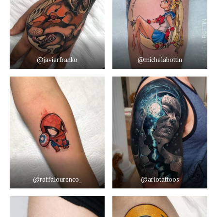
@javierfranko
@michelabottin
@raffalourenco_
@arlotattoos