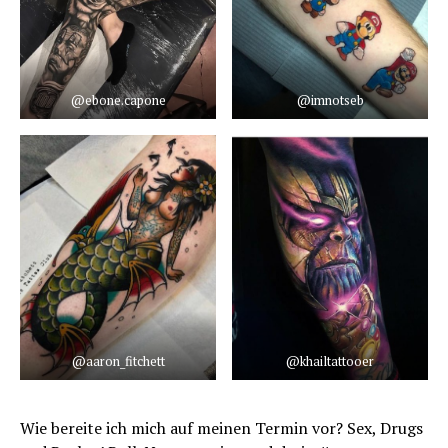
@ebone.capone
@imnotseb
@aaron_fitchett
@khailtattooer
Wie bereite ich mich auf meinen Termin vor? Sex, Drugs