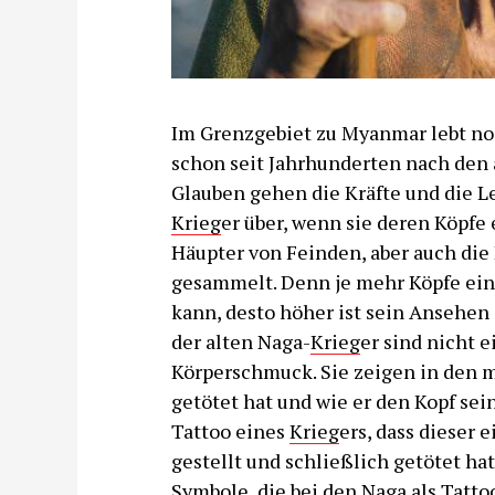
Im Grenzgebiet zu Myanmar lebt noc
schon seit Jahrhunderten nach den a
Glauben gehen die Kräfte und die L
Krieg
er über, wenn sie deren Köpfe 
Häupter von Feinden, aber auch die
gesammelt. Denn je mehr Köpfe ein
kann, desto höher ist sein Ansehen
der alten Naga-
Krieg
er sind nicht 
Körperschmuck. Sie zeigen in den m
getötet hat und wie er den Kopf sei
Tattoo eines
Krieg
ers, dass dieser 
gestellt und schließlich getötet hat
Symbole, die bei den Naga als Tatto