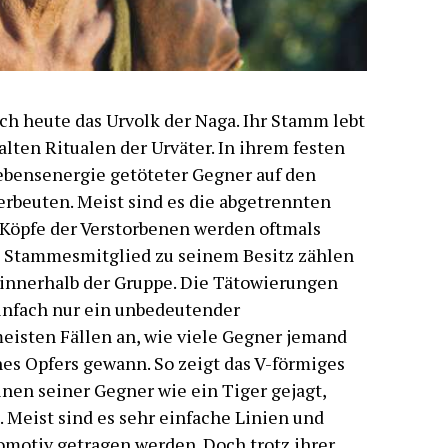
h heute das Urvolk der Naga. Ihr Stamm lebt
lten Ritualen der Urväter. In ihrem festen
ebensenergie getöteter Gegner auf den
erbeuten. Meist sind es die abgetrennten
 Köpfe der Verstorbenen werden oftmals
 Stammesmitglied zu seinem Besitz zählen
 innerhalb der Gruppe. Die Tätowierungen
einfach nur ein unbedeutender
eisten Fällen an, wie viele Gegner jemand
nes Opfers gewann. So zeigt das V-förmiges
einen seiner Gegner wie ein Tiger gejagt,
. Meist sind es sehr einfache Linien und
omotiv getragen werden. Doch trotz ihrer