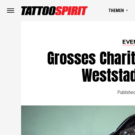
THEMEN
EVE
Grosses Charit
Weststad
Publishe