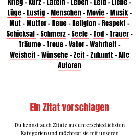
Krieg
–
Kurz
–
Latein
–
Leben
–
Leid
–
Liebe
–
Lüge
–
Lustig
–
Menschen
–
Movie
–
Musik
–
Mut
–
Mutter
–
Neue
–
Religion
–
Respekt
–
Schicksal
–
Schmerz
–
Seele
–
Tod
–
Trauer
–
Träume
–
Treue
–
Vater
–
Wahrheit
–
Weisheit
–
Wünsche
–
Zeit
–
Zukunft
–
Alle
Autoren
Ein Zitat vorschlagen
Du kennst auch Zitate aus unterschiedlichsten
Kategorien und möchtest sie mit unseren