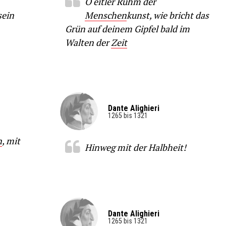
O eitler Ruhm der
sein
Menschen
kunst, wie bricht das
Grün auf deinem Gipfel bald im
Walten der
Zeit
Dante Alighieri
1265 bis 1321
n
, mit
Hinweg mit der Halbheit!
Dante Alighieri
1265 bis 1321