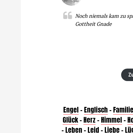
Noch niemals kam zu sp
Gottheit Gnade
Zu
Engel
–
Englisch
–
Famili
Glück
–
Herz
–
Himmel
–
H
–
Leben
–
Leid
–
Liebe
–
Lü