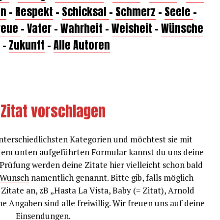
on
–
Respekt
–
Schicksal
–
Schmerz
–
Seele
–
reue
–
Vater
–
Wahrheit
–
Weisheit
–
Wünsche
–
Zukunft
–
Alle Autoren
 Zitat vorschlagen
nterschiedlichsten Kategorien und möchtest sie mit
 dem unten aufgeführten Formular kannst du uns deine
Prüfung werden deine Zitate hier vielleicht schon bald
Wunsch
namentlich genannt. Bitte gib, falls möglich
 Zitate an, zB „Hasta La Vista, Baby (= Zitat), Arnold
e Angaben sind alle freiwillig. Wir freuen uns auf deine
Einsendungen.