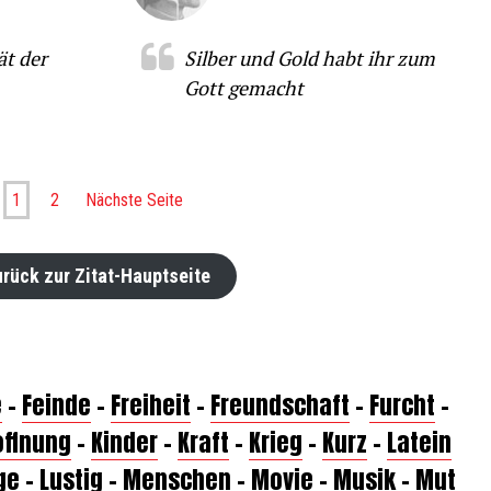
ät der
Silber und Gold habt ihr zum
Gott gemacht
1
2
Nächste Seite
rück zur Zitat-Hauptseite
e
–
Feinde
–
Freiheit
–
Freundschaft
–
Furcht
–
offnung
–
Kinder
–
Kraft
–
Krieg
–
Kurz
–
Latein
ge
–
Lustig
–
Menschen
–
Movie
–
Musik
–
Mut