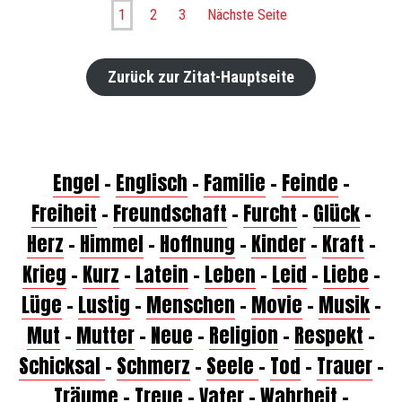
1
2
3
Nächste Seite
Zurück zur Zitat-Hauptseite
Engel
–
Englisch
–
Familie
–
Feinde
–
Freiheit
–
Freundschaft
–
Furcht
–
Glück
–
Herz
–
Himmel
–
Hoffnung
–
Kinder
–
Kraft
–
Krieg
–
Kurz
–
Latein
–
Leben
–
Leid
–
Liebe
–
Lüge
–
Lustig
–
Menschen
–
Movie
–
Musik
–
Mut
–
Mutter
–
Neue
–
Religion
–
Respekt
–
Schicksal
–
Schmerz
–
Seele
–
Tod
–
Trauer
–
Träume
–
Treue
–
Vater
–
Wahrheit
–