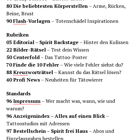
80 Die beliebtesten Körperstellen
– Arme, Rücken,
Beine, Brust
90
Flash
-Vorlagen
– Totenschädel Inspirationen
Rubriken
03 Editorial – Spirit Backstage
– Hinter den Kulissen
22 Bilder-Rätsel
– Test dein Wissen
50 Centerfold
– Das Tattoo-Poster
70 Finde die 10 Fehler
– Wie viele Fehler siehst du?
88
Kreuz
worträtsel
– Kannst du das Rätsel lösen?
40 Profi News
– Neuheiten für Tätowierer
Standards
96
Impressum
– Wer macht was, wann, wie und
warum?
96 Anzeigenindex – Alles auf einen Blick
–
Tattoostudios mit Adressen
97 Bestellschein – Spirit frei Haus
– Abos und
Einzelausgaben bestellen