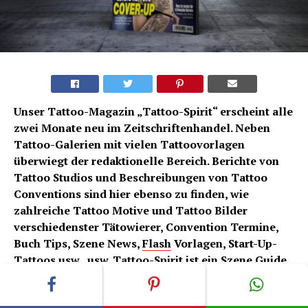
Unser Tattoo-Magazin „Tattoo-Spirit“ erscheint alle
zwei Monate neu im Zeitschriftenhandel. Neben
Tattoo-Galerien mit vielen Tattoovorlagen
überwiegt der redaktionelle Bereich. Berichte von
Tattoo Studios und Beschreibungen von Tattoo
Conventions sind hier ebenso zu finden, wie
zahlreiche Tattoo Motive und Tattoo Bilder
verschiedenster Tätowierer, Convention Termine,
Buch Tips, Szene News,
Flash
Vorlagen, Start-Up-
Tattoos usw., usw. Tattoo-Spirit ist ein Szene Guide
für alle, die sich für coole Tattoos und die
dazugehörigen Randthemen interessieren.