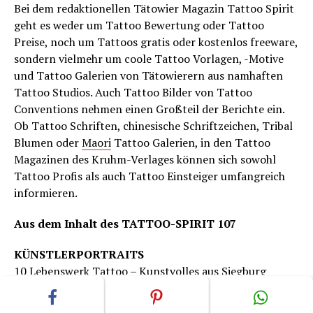
Bei dem redaktionellen Tätowier Magazin Tattoo Spirit
geht es weder um Tattoo Bewertung oder Tattoo
Preise, noch um Tattoos gratis oder kostenlos freeware,
sondern vielmehr um coole Tattoo Vorlagen, -Motive
und Tattoo Galerien von Tätowierern aus namhaften
Tattoo Studios. Auch Tattoo Bilder von Tattoo
Conventions nehmen einen Großteil der Berichte ein.
Ob Tattoo Schriften, chinesische Schriftzeichen, Tribal
Blumen oder
Maori
Tattoo Galerien, in den Tattoo
Magazinen des Kruhm-Verlages können sich sowohl
Tattoo Profis als auch Tattoo Einsteiger umfangreich
informieren.
Aus dem Inhalt des TATTOO-SPIRIT 107
KÜNSTLERPORTRAITS
10 Lebenswerk Tattoo – Kunstvolles aus Siegburg
28 Euforia in Nürnberg – Mehr als nur ein Tattoostudio
38 Incredible Ink – Tattoos & Piercings aus Stadthagen