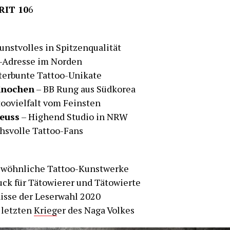
RIT 10
6
unstvolles in Spitzenqualität
-Adresse im Norden
terbunte Tattoo-Unikate
Knochen
– BB Rung aus Südkorea
toovielfalt vom Feinsten
Neuss
– Highend Studio in NRW
hsvolle Tattoo-Fans
wöhnliche Tattoo-Kunstwerke
ck für Tätowierer und Tätowierte
isse der Leserwahl 2020
 letzten
Krieg
er des Naga Volkes