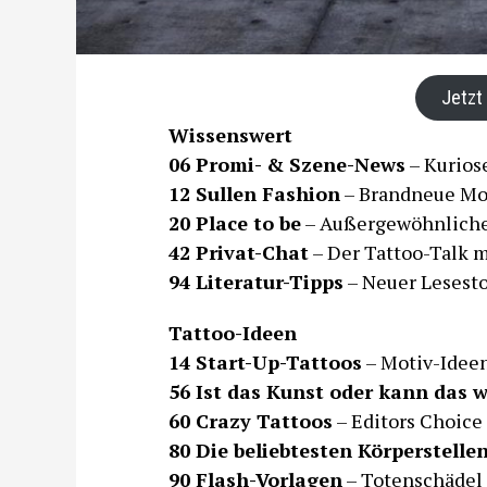
Jetzt
Wissenswert
06 Promi- & Szene-News
– Kurios
12 Sullen Fashion
– Brandneue Mo
20 Place to be
– Außergewöhnliche
42 Privat-Chat
– Der Tattoo-Talk m
94 Literatur-Tipps
– Neuer Lesesto
Tattoo-Ideen
14 Start-Up-Tattoos
– Motiv-Ideen
56 Ist das Kunst oder kann das 
60 Crazy Tattoos
– Editors Choice
80 Die beliebtesten Körperstelle
90
Flash
-Vorlagen
– Totenschädel 