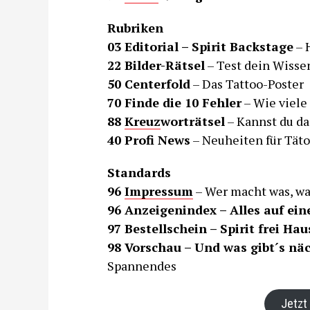
Rubriken
03 Editorial – Spirit Backstage
– 
22 Bilder-Rätsel
– Test dein Wisse
50 Centerfold
– Das Tattoo-Poster
70 Finde die 10 Fehler
– Wie viele 
88
Kreuz
worträtsel
– Kannst du da
40 Profi News
– Neuheiten für Tät
Standards
96
Impressum
– Wer macht was, w
96 Anzeigenindex – Alles auf ein
97 Bestellschein – Spirit frei Hau
98 Vorschau – Und was gibt´s nä
Spannendes
Jetzt