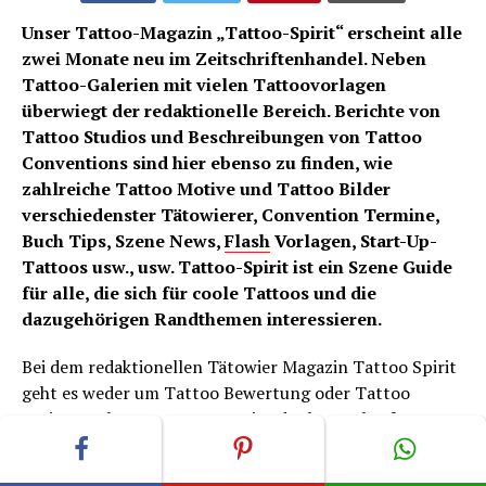
Unser Tattoo-Magazin „Tattoo-Spirit“ erscheint alle
zwei Monate neu im Zeitschriftenhandel. Neben
Tattoo-Galerien mit vielen Tattoovorlagen
überwiegt der redaktionelle Bereich. Berichte von
Tattoo Studios und Beschreibungen von Tattoo
Conventions sind hier ebenso zu finden, wie
zahlreiche Tattoo Motive und Tattoo Bilder
verschiedenster Tätowierer, Convention Termine,
Buch Tips, Szene News,
Flash
Vorlagen, Start-Up-
Tattoos usw., usw. Tattoo-Spirit ist ein Szene Guide
für alle, die sich für coole Tattoos und die
dazugehörigen Randthemen interessieren.
Bei dem redaktionellen Tätowier Magazin Tattoo Spirit
geht es weder um Tattoo Bewertung oder Tattoo
Preise, noch um Tattoos gratis oder kostenlos freeware,
sondern vielmehr um coole Tattoo Vorlagen, -Motive
und Tattoo Galerien von Tätowierern aus namhaften