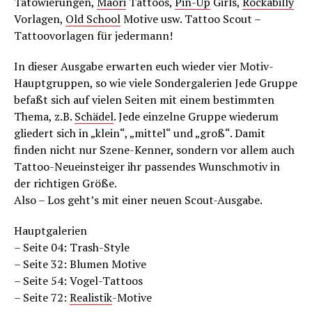
Tätowierungen,
Maori
Tattoos,
Pin-Up
Girls,
Rockabilly
Vorlagen,
Old School
Motive usw. Tattoo Scout –
Tattoovorlagen für jedermann!
In dieser Ausgabe erwarten euch wieder vier Motiv-
Hauptgruppen, so wie viele Sondergalerien Jede Gruppe
befaßt sich auf vielen Seiten mit einem bestimmten
Thema, z.B.
Schädel
. Jede einzelne Gruppe wiederum
gliedert sich in „klein“, „mittel“ und „groß“. Damit
finden nicht nur Szene-Kenner, sondern vor allem auch
Tattoo-Neueinsteiger ihr passendes Wunschmotiv in
der richtigen Größe.
Also – Los geht’s mit einer neuen Scout-Ausgabe.
Hauptgalerien
– Seite 04: Trash-Style
– Seite 32: Blumen Motive
– Seite 54: Vogel-Tattoos
– Seite 72:
Realistik
-Motive