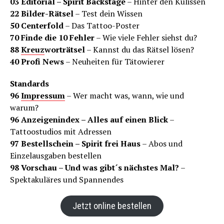
03 Editorial – Spirit Backstage
– Hinter den Kulissen
22 Bilder-Rätsel
– Test dein Wissen
50 Centerfold
– Das Tattoo-Poster
70 Finde die 10 Fehler
– Wie viele Fehler siehst du?
88
Kreuz
worträtsel
– Kannst du das Rätsel lösen?
40 Profi News
– Neuheiten für Tätowierer
Standards
96
Impressum
– Wer macht was, wann, wie und
warum?
96 Anzeigenindex – Alles auf einen Blick
–
Tattoostudios mit Adressen
97 Bestellschein – Spirit frei Haus
– Abos und
Einzelausgaben bestellen
98 Vorschau – Und was gibt´s nächstes Mal?
–
Spektakuläres und Spannendes
Jetzt online bestellen