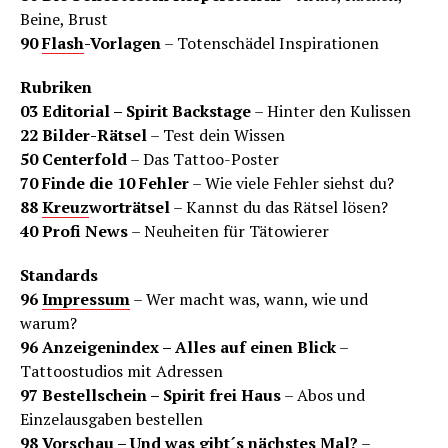
Beine, Brust
90
Flash
-Vorlagen
– Totenschädel Inspirationen
Rubriken
03 Editorial – Spirit Backstage
– Hinter den Kulissen
22 Bilder-Rätsel
– Test dein Wissen
50 Centerfold
– Das Tattoo-Poster
70 Finde die 10 Fehler
– Wie viele Fehler siehst du?
88
Kreuz
worträtsel
– Kannst du das Rätsel lösen?
40 Profi News
– Neuheiten für Tätowierer
Standards
96
Impressum
– Wer macht was, wann, wie und
warum?
96 Anzeigenindex – Alles auf einen Blick
–
Tattoostudios mit Adressen
97 Bestellschein – Spirit frei Haus
– Abos und
Einzelausgaben bestellen
98 Vorschau – Und was gibt´s nächstes Mal?
–