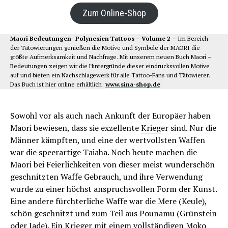
Zum Online-Shop
Maori Bedeutungen- Polynesien Tattoos – Volume 2
– Im Bereich
der Tätowierungen genießen die Motive und Symbole der MAORI die
größte Aufmerksamkeit und Nachfrage. Mit unserem neuen Buch Maori –
Bedeutungen zeigen wir die Hintergründe dieser eindrucksvollen Motive
auf und bieten ein Nachschlagewerk für alle Tattoo-Fans und Tätowierer.
Das Buch ist hier online erhältlich:
www.sina-shop.de
Sowohl vor als auch nach Ankunft der Europäer haben
Maori bewiesen, dass sie exzellente
Krieg
er sind. Nur die
Männer kämpften, und eine der wertvollsten Waffen
war die speerartige Taiaha. Noch heute machen die
Maori bei Feierlichkeiten von dieser meist wunderschön
geschnitzten Waffe Gebrauch, und ihre Verwendung
wurde zu einer höchst anspruchsvollen Form der Kunst.
Eine andere fürchterliche Waffe war die Mere (Keule),
schön geschnitzt und zum Teil aus Pounamu (Grünstein
oder Jade). Ein
Krieg
er mit einem vollständigen
Moko