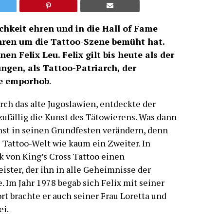
hkeit ehren und in die Hall of ­Fame
ahren um die Tattoo-Szene bemüht hat.
n Felix Leu. Felix gilt bis heute als der
gen, als Tattoo-Patriarch, der
te emporhob
.
rch das alte Jugoslawien, entdeckte der
zufällig die Kunst des Tätowierens. Was dann
unst in seinen Grundfesten verändern, denn
e Tattoo-Welt wie kaum ein Zweiter. In
k von King’s Cross Tattoo einen
ter, der ihn in alle Geheimnisse der
 Im Jahr 1978 begab sich Felix mit seiner
t brachte er auch seiner Frau Loretta und
ei.