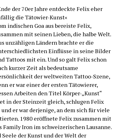
Ende der 70er Jahre entdeckte Felix eher
ufällig die Tätowier-Kunst«
om indischen Goa aus bereiste Felix,
usammen mit seinen Lieben, die halbe Welt.
us unzähligen Ländern brachte er die
nterschiedlichsten Einflüsse in seine Bilder
d Tattoos mit ein. Und so galt Felix schon
ach kurzer Zeit als bedeutsame
ersönlichkeit der weltweiten Tattoo-Szene,
enn er war einer der ersten Tätowierer,
essen Arbeiten den Titel Körper-„Kunst“
t in der Steinzeit gleich, schlugen Felix
nd er war derjenige, an dem sich für viele
ntierten. 1980 eröffnete Felix zusammen mit
’s Family Iron im schweizerischen Lausanne.
 Seele der Kunst und der Welt der