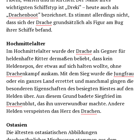
wichtigsten Schiffstyp ist „Dreki“ – heute auch als
„
Drachenboot
“ bezeichnet. Es stimmt allerdings nicht,
dass sich der
Drache
grundsätzlich als Figur am Bug
ihrer Schiffe befand.
Hochmittelalter
Im Hochmittelalter wurde der
Drache
als Gegner für
heldenhafte Ritter dermaßen beliebt, dass kein
Heldenepos, der etwas auf sich halten wollte, ohne
Drache
nkampf auskam. Mit dem Sieg wurde die
Jungfrau
oder ein ganzes Land errettet und manchmal gingen die
besonderen Eigenschaften des besiegten Biestes auf den
Helden über. Aus diesem Grund badete Siegfried im
Drache
nblut, das ihn unverwundbar machte. Andere
Helden verspeisten das Herz des
Drache
n.
Ostasien
Die ältesten ostasiatischen Abbildungen
drachenähnlicher Mischwesen stammen aus dem