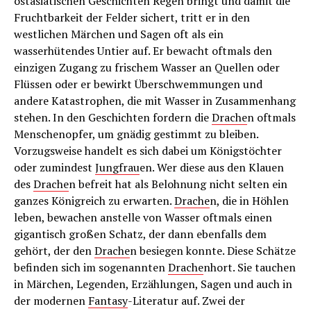
ostasiatischen Geschichten Regen bringt und damit die
Fruchtbarkeit der Felder sichert, tritt er in den
westlichen Märchen und Sagen oft als ein
wasserhütendes Untier auf. Er bewacht oftmals den
einzigen Zugang zu frischem Wasser an Quellen oder
Flüssen oder er bewirkt Überschwemmungen und
andere Katastrophen, die mit Wasser in Zusammenhang
stehen. In den Geschichten fordern die
Drache
n oftmals
Menschenopfer, um gnädig gestimmt zu bleiben.
Vorzugsweise handelt es sich dabei um Königstöchter
oder zumindest
Jungfrau
en. Wer diese aus den Klauen
des
Drache
n befreit hat als Belohnung nicht selten ein
ganzes Königreich zu erwarten.
Drache
n, die in Höhlen
leben, bewachen anstelle von Wasser oftmals einen
gigantisch großen Schatz, der dann ebenfalls dem
gehört, der den
Drache
n besiegen konnte. Diese Schätze
befinden sich im sogenannten
Drache
nhort. Sie tauchen
in Märchen, Legenden, Erzählungen, Sagen und auch in
der modernen
Fantasy
-Literatur auf. Zwei der