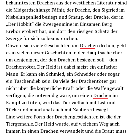
bekanntesten
Drache
n aus der westlichen Literatur sind
die Midgardschlange Fáfnir, der
Drache
, den Sigfried im
Niebelungenlied besiegt und Smaug, der
Drache
, der in
„Der Hobbit“ die Zwergenmine im Einsamen Berg
Erebor erobert hat, um dort den riesigen Schatz der
Zwerge für sich zu beanspruchen.
Obwohl sich viele Geschichten um
Drache
n drehen, geht
es in vielen dieser Geschichten in der Hauptsache eher
um denjenigen, der den
Drache
n besiegen soll – den
Drache
ntöter. Der Held ist dabei meist ein einfacher
Mann. Er kann ein Schmied, ein Schneider oder sogar
ein Taschendieb sein. Da viele der
Drache
ntöter gar
nicht über die körperliche Kraft oder die Waffengewalt
verfügen, die notwendig wäre, um einen
Drache
n im
Kampf zu töten, wird das Tier vielfach mit List und
Tücke und manchmal auch mit Zauberei besiegt.
Eine weitere Form der
Drache
ngeschichten ist die der
Tiergemahle. Der Held wurde, auf welchem Weg auch
immer, in einen
Drache
n verwandelt und die Braut muss