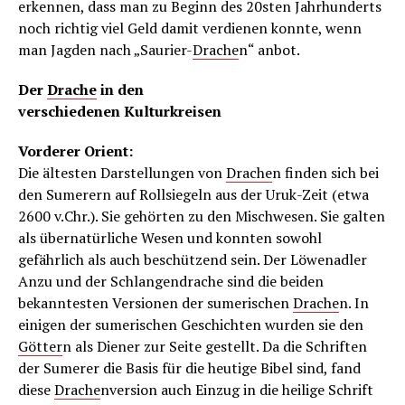
erkennen, dass man zu Beginn des 20sten Jahrhunderts
noch richtig viel Geld damit verdienen konnte, wenn
man Jagden nach „Saurier-
Drache
n“ anbot.
Der
Drache
in den
verschiedenen Kulturkreisen
Vorderer Orient:
Die ältesten Darstellungen von
Drache
n finden sich bei
den Sumerern auf Rollsiegeln aus der Uruk-Zeit (etwa
2600 v.Chr.). Sie gehörten zu den Mischwesen. Sie galten
als übernatürliche Wesen und konnten sowohl
gefährlich als auch beschützend sein. Der Löwenadler
Anzu und der Schlangendrache sind die beiden
bekanntesten Versionen der sumerischen
Drache
n. In
einigen der sumerischen Geschichten wurden sie den
Götter
n als Diener zur Seite gestellt. Da die Schriften
der Sumerer die Basis für die heutige Bibel sind, fand
diese
Drache
nversion auch Einzug in die heilige Schrift