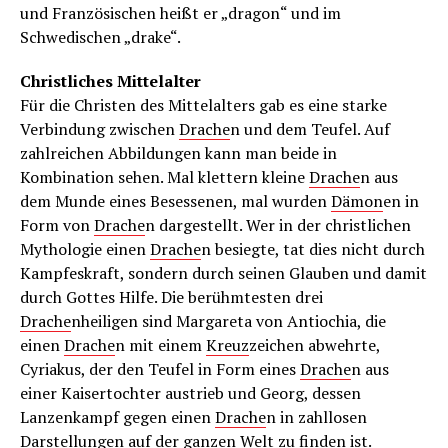
und Französischen heißt er „dragon“ und im
Schwedischen „drake“.
Christliches Mittelalter
Für die Christen des Mittelalters gab es eine starke
Verbindung zwischen
Drache
n und dem Teufel. Auf
zahlreichen Abbildungen kann man beide in
Kombination sehen. Mal klettern kleine
Drache
n aus
dem Munde eines Besessenen, mal wurden
Dämon
en in
Form von
Drache
n dargestellt. Wer in der christlichen
Mythologie einen
Drache
n besiegte, tat dies nicht durch
Kampfeskraft, sondern durch seinen Glauben und damit
durch Gottes Hilfe. Die berühmtesten drei
Drache
nheiligen sind Margareta von Antiochia, die
einen
Drache
n mit einem
Kreuz
zeichen abwehrte,
Cyriakus, der den Teufel in Form eines
Drache
n aus
einer Kaisertochter austrieb und Georg, dessen
Lanzenkampf gegen einen
Drache
n in zahllosen
Darstellungen auf der ganzen Welt zu finden ist.