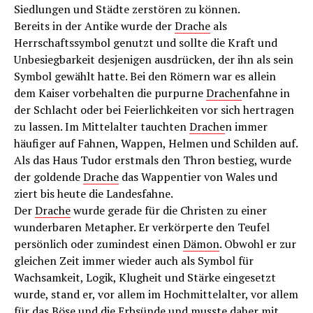
Siedlungen und Städte zerstören zu können.
Bereits in der Antike wurde der
Drache
als
Herrschaftssymbol genutzt und sollte die Kraft und
Unbesiegbarkeit desjenigen ausdrücken, der ihn als sein
Symbol gewählt hatte. Bei den Römern war es allein
dem Kaiser vorbehalten die purpurne
Drache
nfahne in
der Schlacht oder bei Feierlichkeiten vor sich hertragen
zu lassen. Im Mittelalter tauchten
Drache
n immer
häufiger auf Fahnen, Wappen, Helmen und Schilden auf.
Als das Haus Tudor erstmals den Thron bestieg, wurde
der goldende
Drache
das Wappentier von Wales und
ziert bis heute die Landesfahne.
Der
Drache
wurde gerade für die Christen zu einer
wunderbaren Metapher. Er verkörperte den Teufel
persönlich oder zumindest einen
Dämon
. Obwohl er zur
gleichen Zeit immer wieder auch als Symbol für
Wachsamkeit, Logik, Klugheit und Stärke eingesetzt
wurde, stand er, vor allem im Hochmittelalter, vor allem
für das Böse und die Erbsünde und musste daher mit