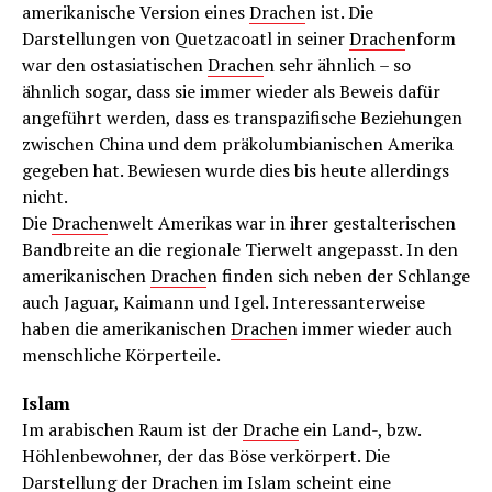
amerikanische Version eines
Drache
n ist. Die
Darstellungen von Quetzacoatl in seiner
Drache
nform
war den ostasiatischen
Drache
n sehr ähnlich – so
ähnlich sogar, dass sie immer wieder als Beweis dafür
angeführt werden, dass es transpazifische Beziehungen
zwischen China und dem präkolumbianischen Amerika
gegeben hat. Bewiesen wurde dies bis heute allerdings
nicht.
Die
Drache
nwelt Amerikas war in ihrer gestalterischen
Bandbreite an die regionale Tierwelt angepasst. In den
amerikanischen
Drache
n finden sich neben der Schlange
auch Jaguar, Kaimann und Igel. Interessanterweise
haben die amerikanischen
Drache
n immer wieder auch
menschliche Körperteile.
Islam
Im arabischen Raum ist der
Drache
ein Land-, bzw.
Höhlenbewohner, der das Böse verkörpert. Die
Darstellung der
Drache
n im Islam scheint eine