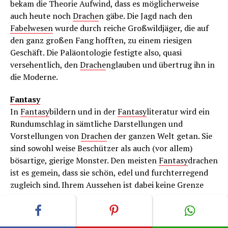
bekam die Theorie Aufwind, dass es möglicherweise
auch heute noch
Drache
n gäbe. Die Jagd nach den
Fabelwesen
wurde durch reiche Großwildjäger, die auf
den ganz großen Fang hofften, zu einem riesigen
Geschäft. Die Paläontologie festigte also, quasi
versehentlich, den
Drache
nglauben und übertrug ihn in
die Moderne.
Fantasy
In
Fantasy
bildern und in der
Fantasy
literatur wird ein
Rundumschlag in sämtliche Darstellungen und
Vorstellungen von
Drache
n der ganzen Welt getan. Sie
sind sowohl weise Beschützer als auch (vor allem)
bösartige, gierige Monster. Den meisten
Fantasy
drachen
ist es gemein, dass sie schön, edel und furchterregend
zugleich sind. Ihrem Aussehen ist dabei keine Grenze
gesetzt.
Niedliche
Drache
n