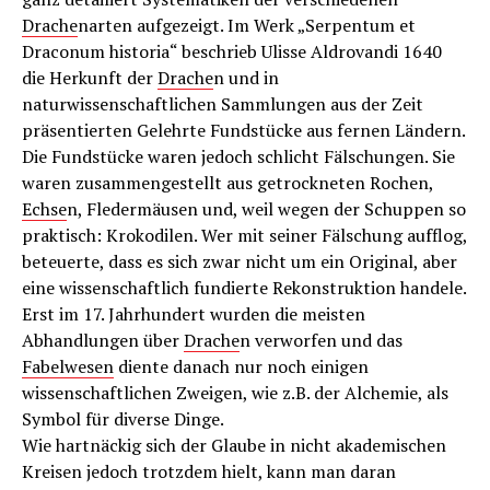
Drache
narten aufgezeigt. Im Werk „Serpentum et
Draconum historia“ beschrieb Ulisse Aldrovandi 1640
die Herkunft der
Drache
n und in
naturwissenschaftlichen Sammlungen aus der Zeit
präsentierten Gelehrte Fundstücke aus fernen Ländern.
Die Fundstücke waren jedoch schlicht Fälschungen. Sie
waren zusammengestellt aus getrockneten Rochen,
Echse
n, Fledermäusen und, weil wegen der Schuppen so
praktisch: Krokodilen. Wer mit seiner Fälschung aufflog,
beteuerte, dass es sich zwar nicht um ein Original, aber
eine wissenschaftlich fundierte Rekonstruktion handele.
Erst im 17. Jahrhundert wurden die meisten
Abhandlungen über
Drache
n verworfen und das
Fabelwesen
diente danach nur noch einigen
wissenschaftlichen Zweigen, wie z.B. der Alchemie, als
Symbol für diverse Dinge.
Wie hartnäckig sich der Glaube in nicht akademischen
Kreisen jedoch trotzdem hielt, kann man daran