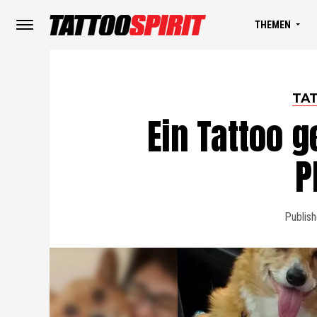
THEMEN
TA
Ein Tattoo g
P
Publis