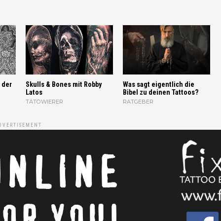
 der
Skulls & Bones mit Robby
Was sagt eigentlich die
Latos
Bibel zu deinen Tattoos?
TÄTOWIERER
RATGEBER
DVERTISEMENT