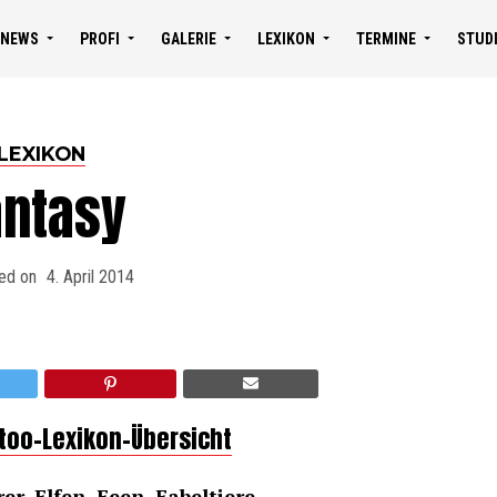
NEWS
PROFI
GALERIE
LEXIKON
TERMINE
STUD
LEXIKON
antasy
ed on
4. April 2014
ttoo-Lexikon-Übersicht
rer,
Elfe
n,
Fee
n, Fabeltiere.