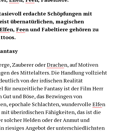
tasievoll erdachte Schöpfungen mit
ist übernatürlichen, magischen
Elfe
n,
Fee
n und Fabeltiere gehören zu
ttoos.
Fantasy
erge, Zauberer oder
Drache
n, auf Motiven
gen des Mittelalters. Die Handlung vollzieht
 deutlich von der irdischen Realität
l für neuzeitliche Fantasy ist der Film Herr
n Gut und Böse, das Bezwingen von
ten, epochale Schlachten, wundervolle
Elfe
n
 mit überirdischen Fähigkeiten, das ist die
r solcher Helden oder der Anmut und
in riesiges Angebot der unterschiedlichsten