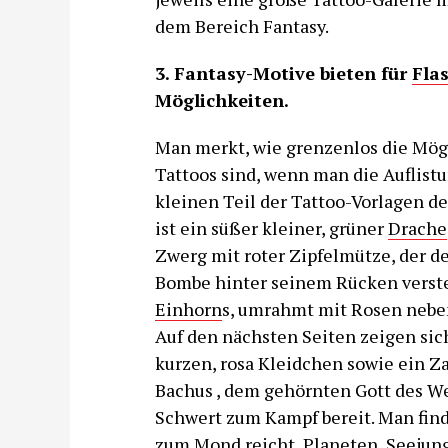
dem Bereich Fantasy.
3. Fantasy-Motive bieten für
Fla
Möglichkeiten.
Man merkt, wie grenzenlos die Mögl
Tattoos sind, wenn man die Auflistu
kleinen Teil der Tattoo-Vorlagen de
ist ein süßer kleiner, grüner
Drache
Zwerg mit roter Zipfelmütze, der d
Bombe hinter seinem Rücken verstec
Einhorn
s, umrahmt mit Rosen neben
Auf den nächsten Seiten zeigen sich
kurzen, rosa Kleidchen sowie ein Za
Bachus , dem gehörnten Gott des W
Schwert zum Kampf bereit. Man find
zum Mond reicht, Planeten, Seejun