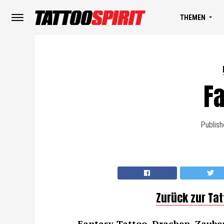
THEMEN
F
Publish
Zurück zur Ta
Fantasy-Tattoo,
Drache
n, Zaube