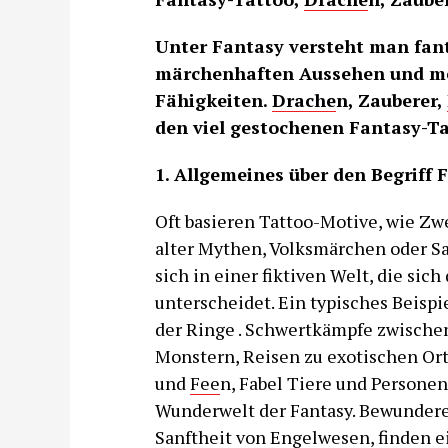
Unter Fantasy versteht man fan
märchenhaften Aussehen und me
Fähigkeiten.
Drache
n, Zauberer,
den viel gestochenen Fantasy-Ta
1. Allgemeines über den Begriff 
Oft basieren Tattoo-Motive, wie Zw
alter Mythen, Volksmärchen oder Sa
sich in einer fiktiven Welt, die sich
unterscheidet. Ein typisches Beispie
der Ringe . Schwertkämpfe zwische
Monstern, Reisen zu exotischen Or
und
Fee
n, Fabel Tiere und Personen
Wunderwelt der Fantasy. Bewundere
Sanftheit von
Engel
wesen, finden e