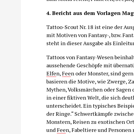
4. Bericht aus dem Vorlagen Mag
Tattoo-Scout Nr. 18 ist eine der Au
mit Motiven von Fantasy-, bzw. Fan
steht in dieser Ausgabe als Einleitu
Tattoos von Fantasy-Wesen beinhalt
aussehende Geschöpfe mit übernatü
Elfe
n,
Fee
n oder Monster, sind gern
basieren die Motive, wie Zwerge, Z
Mythen, Volksmärchen oder Sagen de
in einer fiktiven Welt, die sich deut
unterscheidet. Ein typisches Beispie
der Ringe.“ Schwertkämpfe zwische
Monstern, Reisen zu exotischen Or
und
Fee
n, Fabeltiere und Personen 