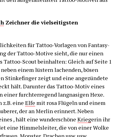
sh
Zeichner die vielseitigsten
ichkeiten für Tattoo-Vorlagen von Fantasy-
ng der Tattoo-Motive sieht, die nur einen
s Tattoo-Scout beinhalten: Gleich auf Seite 1
neben einem lüstern lachenden, bösen
en Stinkefinger zeigt und eine angezündete
kt hält. Darunter das Tattoo-Motiv eines
 einer furchterregend langnasigen Hexe.
 z.B. eine
Elfe
mit rosa Flügeln und einem
uberer, der an Merlin erinnert. Neben
eines , hält eine wunderschöne
Krieg
erin ihr
et eine Himmelsleiter, die von einer Wolke
gfrauen, Monster,
Drache
n usw. usw.