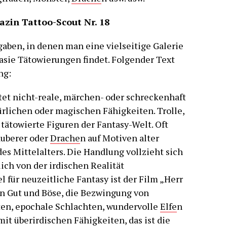
azin Tattoo-Scout Nr. 18
sgaben, in denen man eine vielseitige Galerie
tasie Tätowierungen findet. Folgender Text
ng:
et nicht-reale, märchen- oder schreckenhaft
rlichen oder magischen Fähigkeiten. Trolle,
 tätowierte Figuren der Fantasy-Welt. Oft
auberer oder
Drache
n auf Motiven alter
s Mittelalters. Die Handlung vollzieht sich
lich von der irdischen Realität
l für neuzeitliche Fantasy ist der Film „Herr
n Gut und Böse, die Bezwingung von
ten, epochale Schlachten, wundervolle
Elfe
n
mit überirdischen Fähigkeiten, das ist die