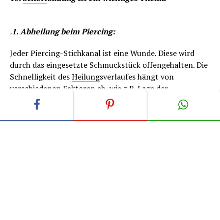
.
1. Abheilung beim Piercing:
Jeder Piercing-Stichkanal ist eine Wunde. Diese wird
durch das eingesetzte Schmuckstück offengehalten. Die
Schnelligkeit des
Heilung
sverlaufes hängt von
verschiedenen Faktoren ab, wie z.B. Lage der
Körperstelle des Stichkanals, Art der
Schmuckmaterialien oder Hygiene. So heilt der
Stichkanal eines weich gebetteten Intimpiercings
wesentlich schneller ab als bei einem Bauchnabel-
Piercing, bei dem das Schmuckstück stetige negative
Reizungen durch den engen Kontakt zum Hosenbund
auslöst.
Während des Heilprozesses bildet sich an den
beschädigten Flächen der Wunde neue Haut. Diese
bildet sich erst außen und wächst dann immer weiter in