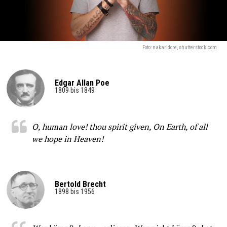
Foto: nakaridore, shutterstock.com
Edgar Allan Poe
1809 bis 1849
O, human love! thou spirit given, On Earth, of all
we hope in Heaven!
Bertold Brecht
1898 bis 1956