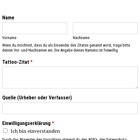
Name
Vorname
Nachname
Wenn du möchtest, dass du als Einsender des Zitates genannt wirst, trage bitte
deinen Vor- und Nachnamen ein. Die Angabe deines Namens ist freiwillig
Tattoo-Zitat
*
Quelle (Urheber oder Verfasser)
Einwilligungserklärung
*
Ich bin einverstanden
Durch das Absenden des Vorschlags stimmst du den AGB's, den Datenschutz-