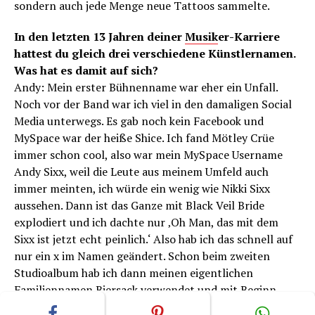
sondern auch jede Menge neue Tattoos sammelte.
In den letzten 13 Jahren deiner
Musik
er-Karriere
hattest du gleich drei verschiedene Künstlernamen.
Was hat es damit auf sich?
Andy: Mein erster Bühnenname war eher ein Unfall.
Noch vor der Band war ich viel in den damaligen Social
Media unterwegs. Es gab noch kein Facebook und
MySpace war der heiße Shice. Ich fand Mötley Crüe
immer schon cool, also war mein MySpace Username
Andy Sixx, weil die Leute aus meinem Umfeld auch
immer meinten, ich würde ein wenig wie Nikki Sixx
aussehen. Dann ist das Ganze mit Black Veil Bride
explodiert und ich dachte nur ‚Oh Man, das mit dem
Sixx ist jetzt echt peinlich.‘ Also hab ich das schnell auf
nur ein x im Namen geändert. Schon beim zweiten
Studioalbum hab ich dann meinen eigentlichen
Familiennamen Biersack verwendet und mit Beginn
meiner Soloprojekte wollte ich halt auch vom Namen