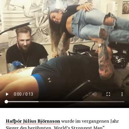
Hafþór Júlíus Björnsson
wurde im vergangenen Jahr
Sieger des berühmten „World’s Strongest Man“