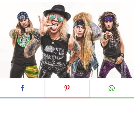
Foto: David Jackson
Am 27 September ist ihr brandneues Album „Heavy
Metal Rules“ erschienen, und Michael Starr und Lexxi
Foxx plauderten ein wenig über das Steel Panther
Leben, die
Musik
und natürlich die Tattoos.