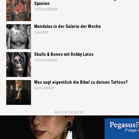
Spanien
TÄTOWIERER
Mandalas in der Galerie der Woche
GALERIE
Skulls & Bones mit Robby Latos
TÄTOWIERER
Was sagt eigentlich die Bibel zu deinen Tattoos?
RATGEBER
ADVERTISEMENT