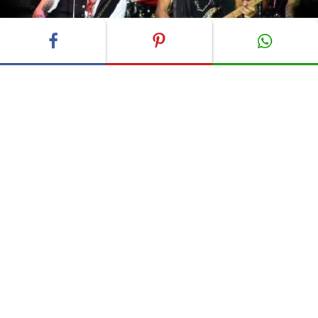
Fotos: Eupa Images, shutterstock.com
Die Band plant noch sechs weitere Auftritte in
Deutschland. Mit dabei haben die Jungs die Songs ihres
zweiten Albums „Rise“. Auf dieser Scheibe hat die
eigentlich auf Cover-Songs spezialisierte Truppe auch
einige eigenen Songs eingespielt.
So ganz weg vom Cover-Band-Image kommt die Band
dann aber doch nicht so leicht. Auf dem Album findet
man zum Beispiel auch eine Interpretation des David
Bowie Klassikers „Heroes“. Gesungen wurde der Song
bei den Hollywood Vampires von Johnny Depp, der auf