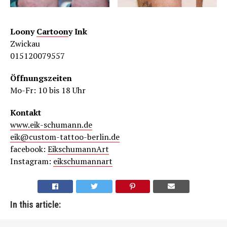
Loony
Cartoon
y Ink
Zwickau
015120079557
Öffnungszeiten
Mo-Fr: 10 bis 18 Uhr
Kontakt
www.eik-schumann.de
eik@custom-tattoo-berlin.de
facebook:
EikschumannArt
Instagram:
eikschumannart
In this article: