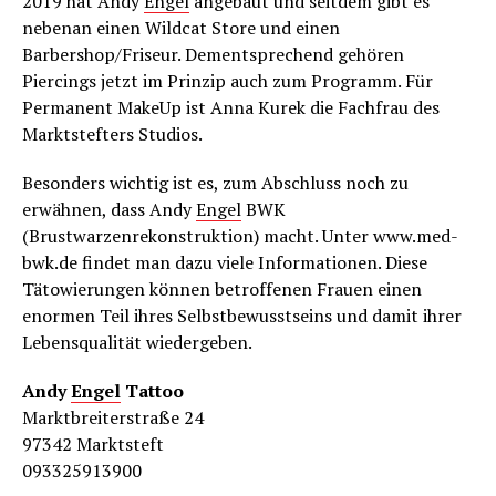
2019 hat Andy
Engel
angebaut und seitdem gibt es
nebenan einen Wildcat Store und einen
Barbershop/Friseur. Dementsprechend gehören
Piercings jetzt im Prinzip auch zum Programm. Für
Permanent MakeUp ist Anna Kurek die Fachfrau des
Marktstefters Studios.
Besonders wichtig ist es, zum Abschluss noch zu
erwähnen, dass Andy
Engel
BWK
(Brustwarzenrekonstruktion) macht. Unter www.med-
bwk.de findet man dazu viele Informationen. Diese
Tätowierungen können betroffenen Frauen einen
enormen Teil ihres Selbstbewusstseins und damit ihrer
Lebensqualität wiedergeben.
Andy
Engel
Tattoo
Marktbreiterstraße 24
97342 Marktsteft
093325913900