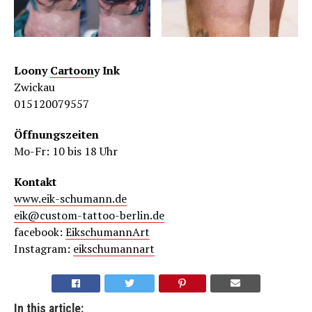
Loony
Cartoon
y Ink
Zwickau
015120079557
Öffnungszeiten
Mo-Fr: 10 bis 18 Uhr
Kontakt
www.eik-schumann.de
eik@custom-tattoo-berlin.de
facebook:
EikschumannArt
Instagram:
eikschumannart
In this article: