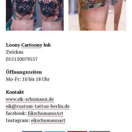
Loony
Cartoon
y Ink
Zwickau
015120079557
Öffnungszeiten
Mo-Fr: 10 bis 18 Uhr
Kontakt
www.eik-schumann.de
eik@custom-tattoo-berlin.de
facebook:
EikschumannArt
Instagram:
eikschumannart