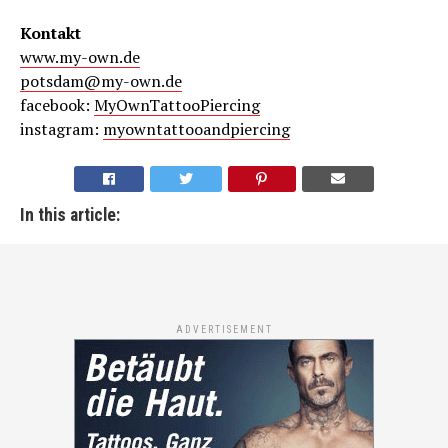
Kontakt
www.my-own.de
potsdam@my-own.de
facebook:
MyOwnTattooPiercing
instagram:
myowntattooandpiercing
In this article:
ADVERTISEMENT