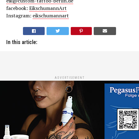
eik@custom-tattoo-berlin.de
facebook:
EikschumannArt
Instagram:
eikschumannart
In this article:
ADVERTISEMENT