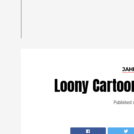
JAH
Loony Cartoo
Published 