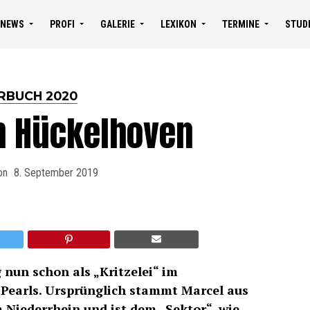
NEWS
PROFI
GALERIE
LEXIKON
TERMINE
STUD
RBUCH 2020
in Hückelhoven
on
8. September 2019
 nun schon als „Kritzelei“ im
Pearls. Ursprünglich stammt Marcel aus
Niederrhein und ist dem „Sektor“, wie