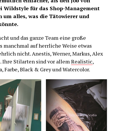
rmutlich einfacher, als den Job von
ei Wildstyle für das Shop-Management
h um alles, was die Tätowierer und
könnte.
scht und das ganze Team eine große
das manchmal auf herrliche Weise etwas
ehrlich nicht. Anestis, Werner, Markus, Alex
. Ihre Stilarten sind vor allem
Realistic
,
a, Farbe, Black & Grey und Watercolor.