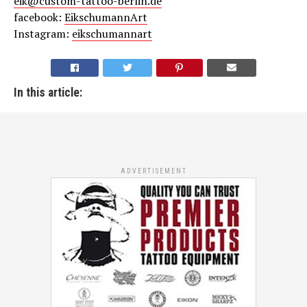
eik@custom-tattoo-berlin.de
facebook:
EikschumannArt
Instagram:
eikschumannart
In this article:
ADVERTISEMENT