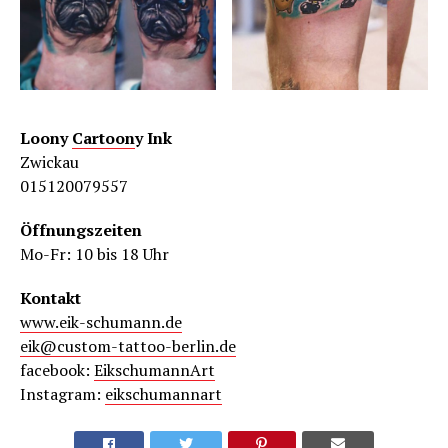
Loony
Cartoon
y Ink
Zwickau
015120079557
Öffnungszeiten
Mo-Fr: 10 bis 18 Uhr
Kontakt
www.eik-schumann.de
eik@custom-tattoo-berlin.de
facebook:
EikschumannArt
Instagram:
eikschumannart