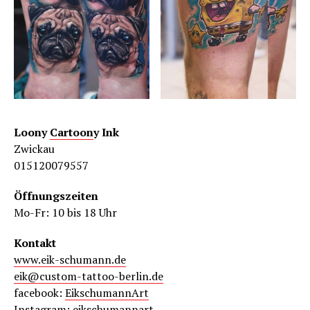
Loony
Cartoon
y Ink
Zwickau
015120079557
Öffnungszeiten
Mo-Fr: 10 bis 18 Uhr
Kontakt
www.eik-schumann.de
eik@custom-tattoo-berlin.de
facebook:
EikschumannArt
Instagram:
eikschumannart