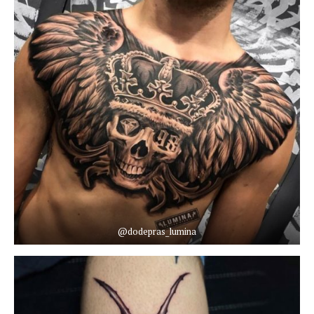
@dodepras_lumina