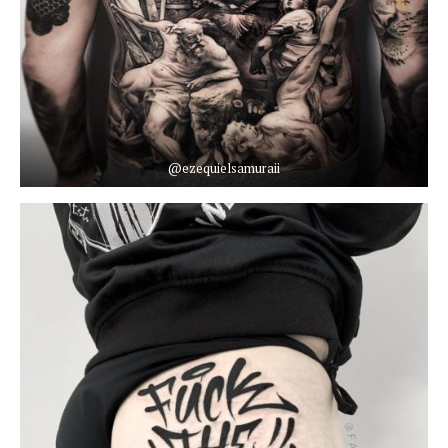
@ezequielsamuraii