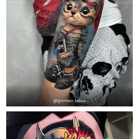
@grevtsev_tattoo