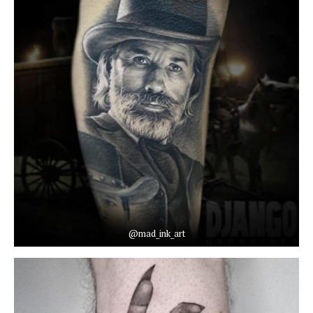
@mad_ink_art