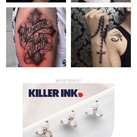
ADVERTISEMENT