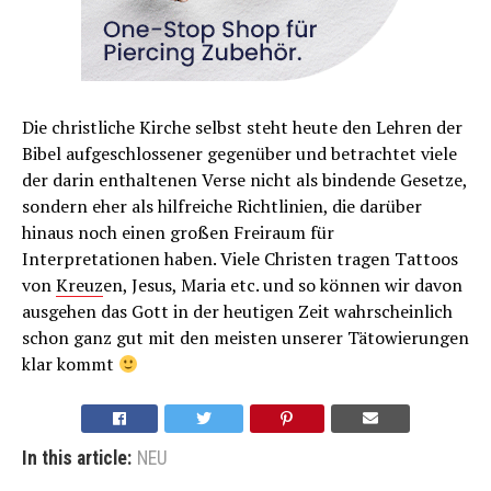
Die christliche Kirche selbst steht heute den Lehren der
Bibel aufgeschlossener gegenüber und betrachtet viele
der darin enthaltenen Verse nicht als bindende Gesetze,
sondern eher als hilfreiche Richtlinien, die darüber
hinaus noch einen großen Freiraum für
Interpretationen haben. Viele Christen tragen Tattoos
von
Kreuz
en, Jesus, Maria etc. und so können wir davon
ausgehen das Gott in der heutigen Zeit wahrscheinlich
schon ganz gut mit den meisten unserer Tätowierungen
klar kommt
In this article:
NEU