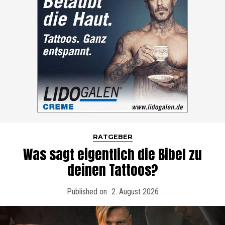
RATGEBER
Was sagt eigentlich die Bibel zu
deinen Tattoos?
Published on
2. August 2026