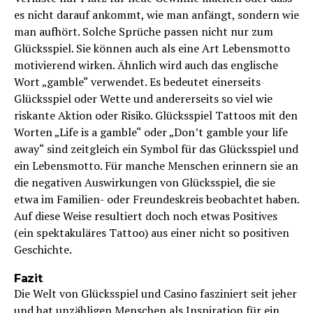
es nicht darauf ankommt, wie man anfängt, sondern wie
man aufhört. Solche Sprüche passen nicht nur zum
Glücksspiel. Sie können auch als eine Art Lebensmotto
motivierend wirken. Ähnlich wird auch das englische
Wort „gamble“ verwendet. Es bedeutet einerseits
Glücksspiel oder Wette und andererseits so viel wie
riskante Aktion oder Risiko. Glücksspiel Tattoos mit den
Worten „Life is a gamble“ oder „Don’t gamble your life
away“ sind zeitgleich ein Symbol für das Glücksspiel und
ein Lebensmotto. Für manche Menschen erinnern sie an
die negativen Auswirkungen von Glücksspiel, die sie
etwa im Familien- oder Freundeskreis beobachtet haben.
Auf diese Weise resultiert doch noch etwas Positives
(ein spektakuläres Tattoo) aus einer nicht so positiven
Geschichte.
Fazit
Die Welt von Glücksspiel und Casino fasziniert seit jeher
und hat unzähligen Menschen als Inspiration für ein