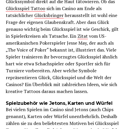
Glückssymbol direkt auf die Haut tätowieren. Ob das
Glücksspiel Tattoo
sich im Casino am Ende als
tatsächlicher
Glücksbringer
herausstellt ist wohl eine
Frage der eigenen Glaubenskraft. Aber dass Glück
genauso wichtig beim Glücksspiel ist wie Geschick, gilt
in Spielerkreisen als Tatsache. Ein
Zitat
vom US-
amerikanischen Pokerspieler Jesse May, der auch als
„The Voice of Poker“ bekannt ist, illustriert das. Viele
Spieler trainieren ihr bevorzugtes Glücksspiel ähnlich
hart wie etwa Schachspieler oder Sportler sich für
Turniere vorbereiten. Aber welche Symbole
repräsentieren Glück, Glücksspiel und die Welt der
Casinos? Ein Überblick mit zahlreichen Ideen, wie sich
kreative Tattoos daraus machen lassen.
Spielzubehör wie Jetons, Karten und Würfel
Bei vielen Spielen im Casino sind Jetons (auch Chips
genannt), Karten oder Würfel unentbehrlich. Deshalb
zählen sie zu den beliebtesten Motiven bei Glücksspiel