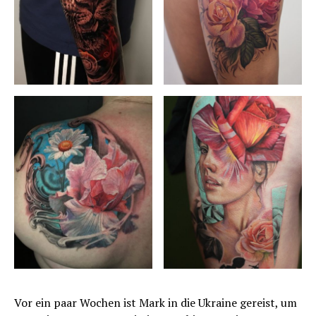
Vor ein paar Wochen ist Mark in die Ukraine gereist, um