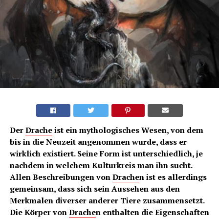
Der
Drache
ist ein mythologisches Wesen, von dem
bis in die Neuzeit angenommen wurde, dass er
wirklich existiert. Seine Form ist unterschiedlich, je
nachdem in welchem Kulturkreis man ihn sucht.
Allen Beschreibungen von
Drache
n ist es allerdings
gemeinsam, dass sich sein Aussehen aus den
Merkmalen diverser anderer Tiere zusammensetzt.
Die Körper von
Drache
n enthalten die Eigenschaften