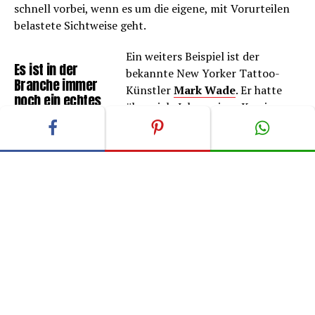
schnell vorbei, wenn es um die eigene, mit Vorurteilen
belastete Sichtweise geht.
Ein weiters Beispiel ist der
Es ist in der
bekannte New Yorker Tattoo-
Branche immer
Künstler
Mark Wade
. Er hatte
noch ein echtes
über viele Jahre seiner Karriere
Stigma, wenn
kein einziges Tattoo und
man als
ebenfalls dutzende negative
Tätowierer selbst
Erlebnisse deswegen. „Es ist in der
kein Tattoo trägt
Branche immer noch ein echtes
Stigma, wenn man als Tätowierer
selbst kein Tattoo trägt. Wirklich begründen können
Kollegen ihre Vorurteile aber meistens nicht. Bis aus den
einen Umstand, dass nicht-tätowierte Künstler die
Kunden-Schmerzen bei einer Sitzung mangels
persönlicher Erfahrung einfach nicht richtig
einschätzen können. Ich habe schon viele Male erlebt,
dass Kunden sichtlich verunsichert waren, als sie sahen,