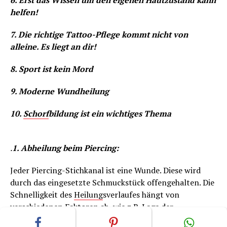
6. Erst das Wissen um den eigenen Hautzustand kann
helfen!
7. Die richtige Tattoo-Pflege kommt nicht von
alleine. Es liegt an dir!
8. Sport ist kein Mord
9. Moderne Wundheilung
10.
Schorf
bildung ist ein wichtiges Thema
.
1. Abheilung beim Piercing:
Jeder Piercing-Stichkanal ist eine Wunde. Diese wird
durch das eingesetzte Schmuckstück offengehalten. Die
Schnelligkeit des
Heilung
sverlaufes hängt von
verschiedenen Faktoren ab, wie z.B. Lage der
Körperstelle des Stichkanals, Art der