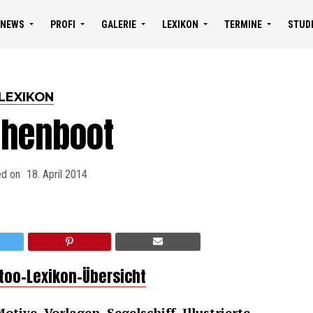
NEWS
PROFI
GALERIE
LEXIKON
TERMINE
STUD
LEXIKON
chenboot
ed on
18. April 2014
ttoo-Lexikon-Übersicht
tive, Vorlagen, Segelschiff, Illustrierte