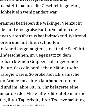
arstellt, hat uns die Geschichte gelehrt,
lichkeit ein wenig anders war.
eraumes betrieben die Wikinger Viehzucht
el und eine große Kultur. Vor allem die
nner waren überaus beeindruckend. Während
berten und mit ihren schnellen
te Amerikas gelangten, steckte die Seefahrt
 Kinderschuhen. Im Gegensatz zu dem
stets in kleinen Gruppen auf ungeordnete
 heute, dass die nordischen Männer sehr
rategie waren. So eroberten z.B. dänische
chen Armee im achten Jahrhundert einen
 und im Jahre 885 n. Chr. belagerte eine
Im Europa des Mittelalters fürchtete man die
es, ihrer Tapferkeit, ihrer Todesverachtung