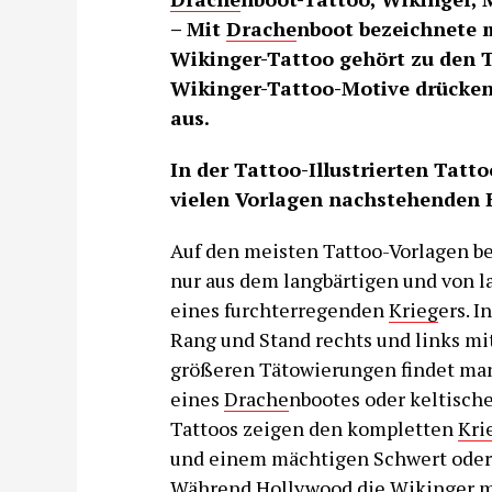
– Mit
Drache
nboot bezeichnete m
Wikinger-Tattoo gehört zu den 
Wikinger-Tattoo-Motive drücken
aus.
In der Tattoo-Illustrierten Tatto
vielen Vorlagen nachstehenden B
Auf den meisten Tattoo-Vorlagen b
nur aus dem langbärtigen und von 
eines furchterregenden
Krieg
ers. I
Rang und Stand rechts und links mit
größeren Tätowierungen findet man 
eines
Drache
nbootes oder keltisch
Tattoos zeigen den kompletten
Kri
und einem mächtigen Schwert oder
Während Hollywood die Wikinger mei