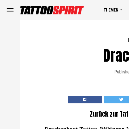
THEMEN
Dra
Publish
Zurück zur Ta
Drache
nboot-Tattoo, Wikinger, Mo