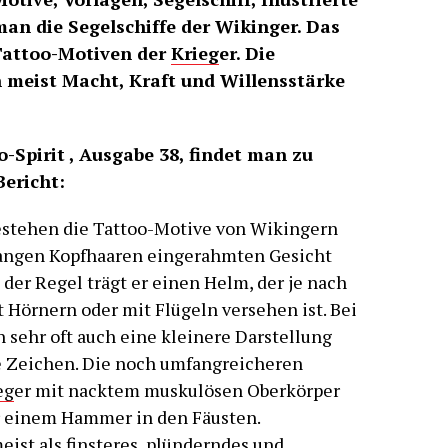
an die Segelschiffe der Wikinger. Das
Tattoo-Motiven der
Krieg
er. Die
 meist Macht, Kraft und Willensstärke
o-Spirit , Ausgabe 38, findet man zu
ericht:
estehen die Tattoo-Motive von Wikingern
langen Kopfhaaren eingerahmten Gesicht
n der Regel trägt er einen Helm, der je nach
 Hörnern oder mit Flügeln versehen ist. Bei
sehr oft auch eine kleinere Darstellung
e Zeichen. Die noch umfangreicheren
eg
er mit nacktem muskulösen Oberkörper
 einem Hammer in den Fäusten.
st als finsteres, plünderndes und