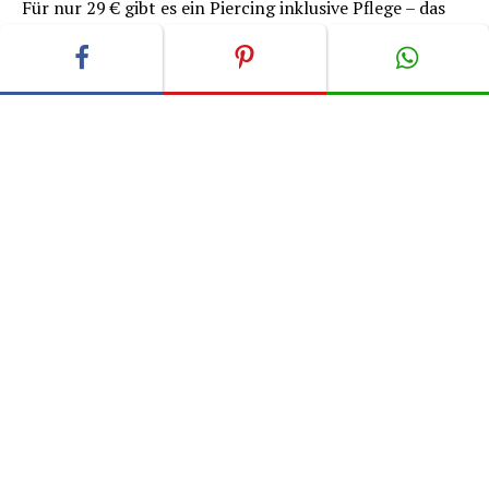
Für nur 29 € gibt es ein Piercing inklusive Pflege – das
perfekte Angebot, um das Event unvergesslich zu
machen!
Seien Sie dabei und erleben Sie Tattoos in all ihren
Facetten – live, hautnah und von den Besten der
Branche!
Wir freuen uns, Sie zur zweiten Tattoo Convention in
Düren begrüßen zu dürfen. Verpassen Sie nicht dieses
einmalige Event!