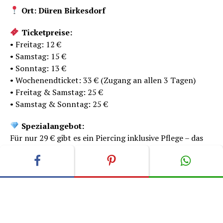
Ort: Düren Birkesdorf
Ticketpreise:
• Freitag: 12 €
• Samstag: 15 €
• Sonntag: 13 €
• Wochenendticket: 33 € (Zugang an allen 3 Tagen)
• Freitag & Samstag: 25 €
• Samstag & Sonntag: 25 €
Spezialangebot:
Für nur 29 € gibt es ein Piercing inklusive Pflege – das
perfekte Angebot, um das Event unvergesslich zu
machen!
Seien Sie dabei und erleben Sie Tattoos in all ihren
Facetten – live, hautnah und von den Besten der
Branche!
Wir freuen uns, Sie zur zweiten Tattoo Convention in