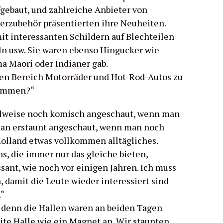
gebaut, und zahlreiche Anbieter von
rzubehör präsentierten ihre Neuheiten.
t interessanten Schildern auf Blechteilen
ln usw. Sie waren ebenso Hingucker wie
ma
Maori
oder
Indianer
gab.
den Bereich Motorräder und Hot-Rod-Autos zu
nommen?“
ilweise noch komisch angeschaut, wenn man
d man erstaunt angeschaut, wenn man noch
 Holland etwas vollkommen alltägliches.
, die immer nur das gleiche bieten,
ssant, wie noch vor einigen Jahren. Ich muss
, damit die Leute wieder interessiert sind
“
, denn die Hallen waren an beiden Tagen
ite Halle wie ein Magnet an. Wir staunten