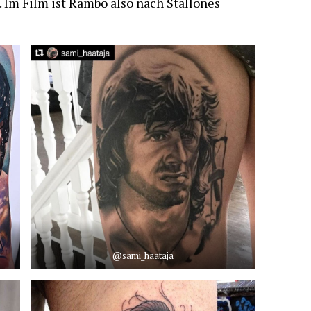
Im Film ist Rambo also nach Stallones
@sami_haataja